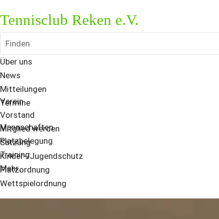
Tennisclub Reken e.V.
Finden
Über uns
News
Mitteilungen
Verein
Termine
Vorstand
Mannschaften
Mitglied werden
Platzbelegung
Satzung
Training
Kinder-/Jugendschutz
Mehr...
Platzordnung
Wettspielordnung