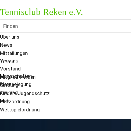
Tennisclub Reken e.V.
Finden
Über uns
News
Mitteilungen
Verein
Termine
Vorstand
Mannschaften
Mitglied werden
Platzbelegung
Satzung
Training
Kinder-/Jugendschutz
Mehr...
Platzordnung
Wettspielordnung