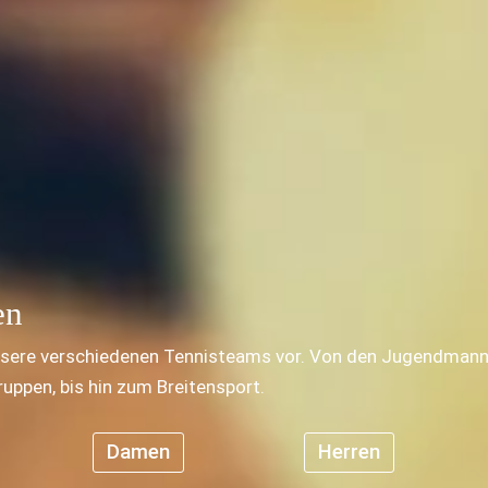
en
 unsere verschiedenen Tennisteams vor. Von den Jugendmanns
ppen, bis hin zum Breitensport.
Damen
Herren